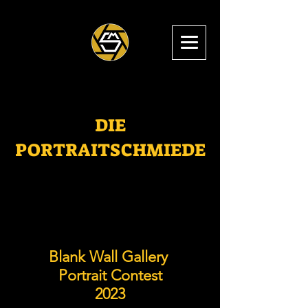
DIE
PORTRAITSCHMIEDE
MICHAEL STÖGLEHNER
FOTOGRAFIE &
BILDBEARBEITUNG
Blank Wall Gallery
Portrait Contest
2023